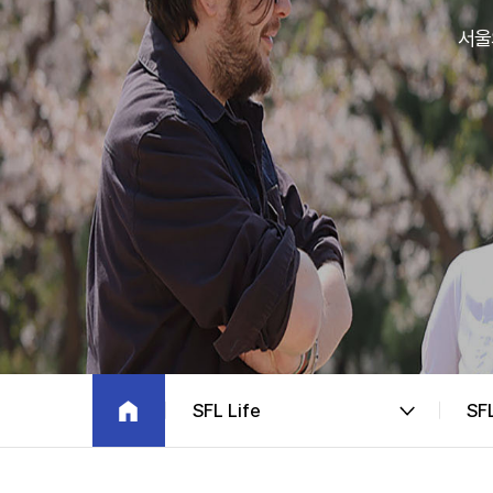
서울
SFL Life
SF