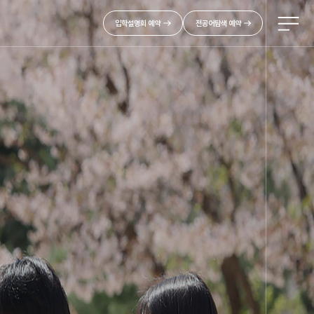
입학설명회 예약
전공어탐색 예약