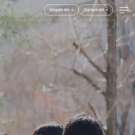
입학설명회 예약
전공어탐색 예약