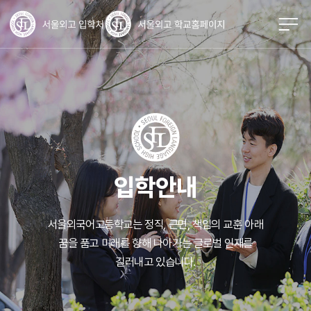
입학안내
서울외국어고등학교는 정직, 근면, 책임의 교훈 아래
꿈을 품고 미래를 향해
나아가는 글로벌 인재를
길러내고 있습니다.