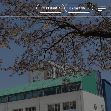
입학설명회 예약
전공어탐색 예약