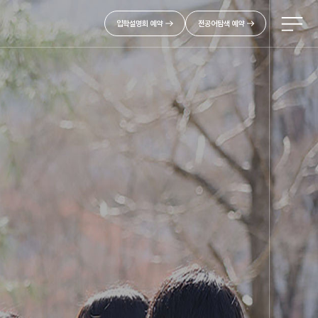
입학설명회 예약
전공어탐색 예약