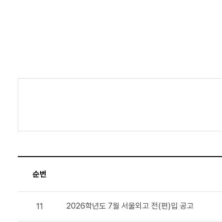
순번
2026학년도 7월 서울외고 전(편)입 공고
11