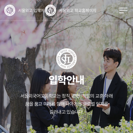
입학안내
서울외국어고등학교는 정직, 근면, 책임의 교훈 아래
꿈을 품고 미래를 향해
나아가는 글로벌 인재를
길러내고 있습니다.